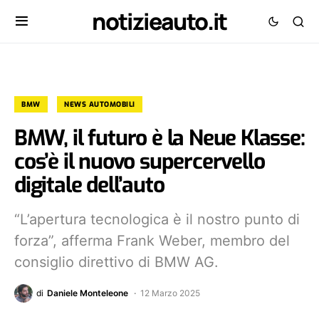
notizieauto.it
BMW
NEWS AUTOMOBILI
BMW, il futuro è la Neue Klasse:
cos’è il nuovo supercervello
digitale dell’auto
“L’apertura tecnologica è il nostro punto di
forza”, afferma Frank Weber, membro del
consiglio direttivo di BMW AG.
di
Daniele Monteleone
12 Marzo 2025