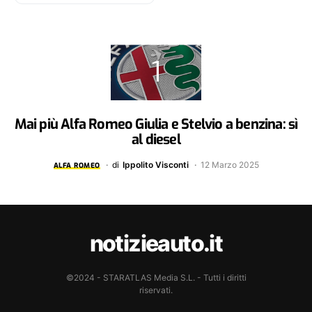
Mai più Alfa Romeo Giulia e Stelvio a benzina: sì
al diesel
di
Ippolito Visconti
12 Marzo 2025
ALFA ROMEO
notizieauto.it
©2024 - STARATLAS Media S.L. - Tutti i diritti
riservati.