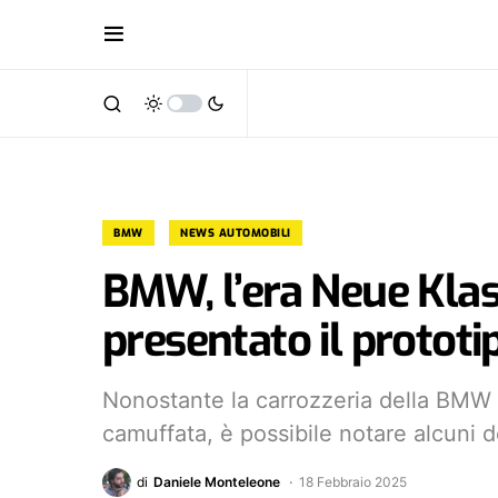
BMW
NEWS AUTOMOBILI
BMW, l’era Neue Klas
presentato il prototi
Nonostante la carrozzeria della BMW 
camuffata, è possibile notare alcuni de
di
Daniele Monteleone
18 Febbraio 2025