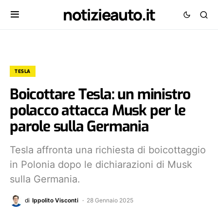
notizieauto.it
TESLA
Boicottare Tesla: un ministro
polacco attacca Musk per le
parole sulla Germania
Tesla affronta una richiesta di boicottaggio
in Polonia dopo le dichiarazioni di Musk
sulla Germania.
di
Ippolito Visconti
28 Gennaio 2025