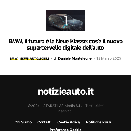
BMW, il futuro è la Neue Klasse: cos’è il nuovo
supercervello digitale dell’auto
di
Daniele Monteleone
12 Marzo 2025
BMW
NEWS AUTOMOBILI
notizieauto.it
©2024 - STARATLAS Media S.L. - Tutti i diritti
riservati.
Chi Siamo
Contatti
Cookie Policy
Notifiche Push
Preferenze Cookie