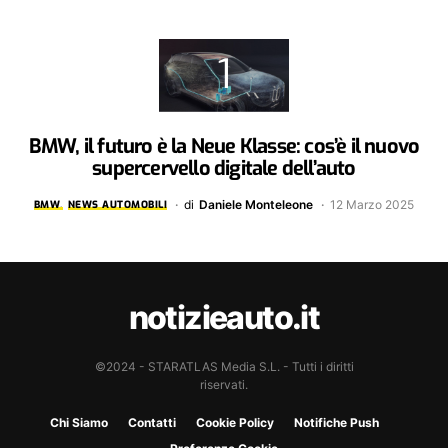
BMW, il futuro è la Neue Klasse: cos’è il nuovo
supercervello digitale dell’auto
di
Daniele Monteleone
12 Marzo 2025
BMW
NEWS AUTOMOBILI
notizieauto.it
©2024 - STARATLAS Media S.L. - Tutti i diritti
riservati.
Chi Siamo
Contatti
Cookie Policy
Notifiche Push