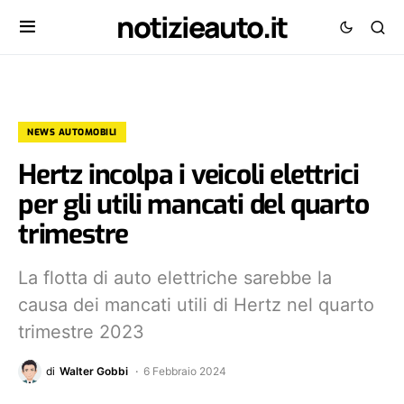
notizieauto.it
NEWS AUTOMOBILI
Hertz incolpa i veicoli elettrici
per gli utili mancati del quarto
trimestre
La flotta di auto elettriche sarebbe la
causa dei mancati utili di Hertz nel quarto
trimestre 2023
di
Walter Gobbi
6 Febbraio 2024