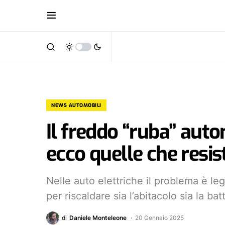
NEWS AUTOMOBILI
Il freddo “ruba” auto
ecco quelle che resis
Nelle auto elettriche il problema è l
per riscaldare sia l’abitacolo sia la batt
di
Daniele Monteleone
20 Gennaio 2025