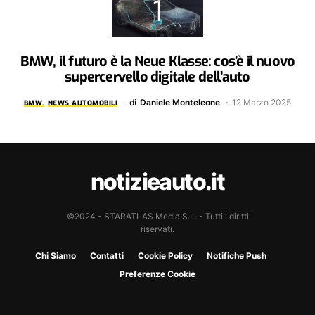
BMW, il futuro è la Neue Klasse: cos’è il nuovo
supercervello digitale dell’auto
di
Daniele Monteleone
12 Marzo 2025
BMW
NEWS AUTOMOBILI
notizieauto.it
©2024 - STARATLAS Media S.L. - Tutti i diritti
riservati.
Chi Siamo
Contatti
Cookie Policy
Notifiche Push
Preferenze Cookie