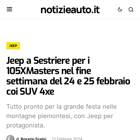
notizieauto.it
JEEP
Jeep a Sestriere per i
105XMasters nel fine
settimana del 24 e 25 febbraio
coi SUV 4xe
Tutto pronto per la grande festa nelle
montagne piemontesi, con Jeep per
protagonista.
di
Rosario Scelsi
22 Febbraio 2024