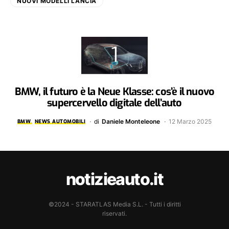
NUOVI MODELLI LANCIA
BMW, il futuro è la Neue Klasse: cos’è il nuovo
supercervello digitale dell’auto
di
Daniele Monteleone
12 Marzo 2025
BMW
NEWS AUTOMOBILI
notizieauto.it
©2024 - STARATLAS Media S.L. - Tutti i diritti
riservati.