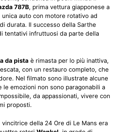
zda 787B
, prima vettura giapponese a
 unica auto con motore rotativo ad
di durata. Il successo della Sarthe
 tentativi infruttuosi da parte della
a da pista
è rimasta per lo più inattiva,
frescata, con un restauro completo, che
dore. Nel filmato sono illustrate alcune
e le emozioni non sono paragonabili a
 impossibile, da appassionati, vivere con
mi proposti.
vincitrice della 24 Ore di Le Mans era
uattro rotori
Wankel
, in grado di