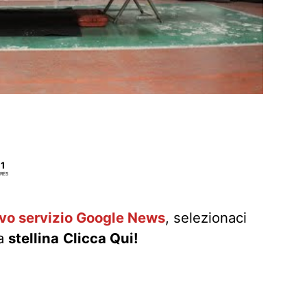
1
RES
ovo servizio Google News
, selezionaci
la
stellina
Clicca Qui!