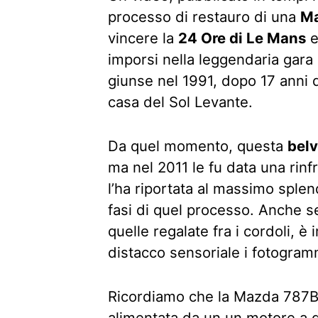
processo di restauro di una
Ma
vincere la
24 Ore di Le Mans
e
imporsi nella leggendaria gara 
giunse nel 1991, dopo 17 anni di
casa del Sol Levante.
Da quel momento, questa
belv
ma nel 2011 le fu data una rin
l’ha riportata al massimo splen
fasi di quel processo. Anche s
quelle regalate fra i cordoli, è
distacco sensoriale i fotogram
Ricordiamo che la Mazda 787B 
alimentata da un un motore a q