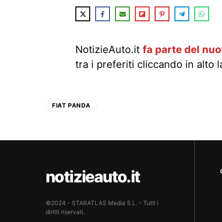
NotizieAuto.it
fa parte del nu
tra i preferiti cliccando in alto 
FIAT PANDA
notizieauto.it
©2024 - STARATLAS Media S.L. - Tutti i
diritti riservati.