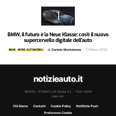
BMW, il futuro è la Neue Klasse: cos’è il nuovo
supercervello digitale dell’auto
di
Daniele Monteleone
12 Marzo 2025
BMW
NEWS AUTOMOBILI
notizieauto.it
©2024 - STARATLAS Media S.L. - Tutti i diritti
riservati.
Chi Siamo
Contatti
Cookie Policy
Notifiche Push
Preferenze Cookie