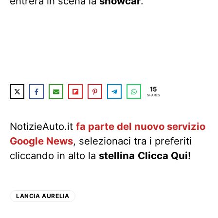
entrerà in scena la
showcar
.
15
SHARES
NotizieAuto.it
fa parte del nuovo servizio
Google News
, selezionaci tra i preferiti
cliccando in alto la
stellina
Clicca Qui!
LANCIA AURELIA