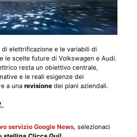
i elettrificazione e le variabili di
 le scelte future di Volkswagen e Audi.
ettrico resta un obiettivo centrale,
rmative e le reali esigenze dei
re a una
revisione
dei piani aziendali.
9
RES
ovo servizio Google News
, selezionaci
la
stellina
Clicca Qui!