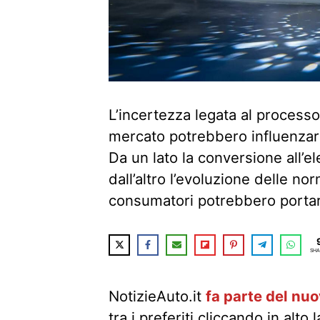
L’incertezza legata al processo d
mercato potrebbero influenzare
Da un lato la conversione all’el
dall’altro l’evoluzione delle no
consumatori potrebbero porta
SHA
NotizieAuto.it
fa parte del nu
tra i preferiti cliccando in alto 