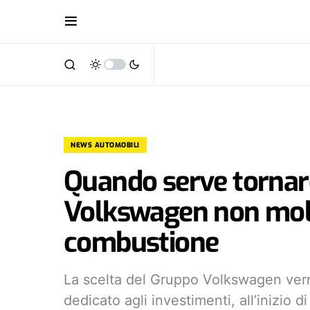
NEWS AUTOMOBILI
Quando serve tornare 
Volkswagen non moll
combustione
La scelta del Gruppo Volkswagen verr
dedicato agli investimenti, all’inizio d