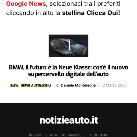
Google News
, selezionaci tra i preferiti
cliccando in alto la
stellina
Clicca Qui!
BMW, il futuro è la Neue Klasse: cos’è il nuovo
supercervello digitale dell’auto
di
Daniele Monteleone
12 Marzo 2025
BMW
NEWS AUTOMOBILI
notizieauto.it
©2024 - STARATLAS Media S.L. - Tutti i diritti