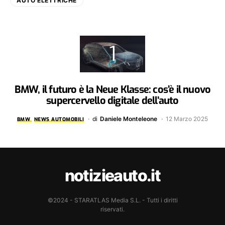
AUTO ELETTRICHE
BMW, il futuro è la Neue Klasse: cos’è il nuovo
supercervello digitale dell’auto
di
Daniele Monteleone
12 Marzo 2025
BMW
NEWS AUTOMOBILI
notizieauto.it
©2024 - STARATLAS Media S.L. - Tutti i diritti
riservati.