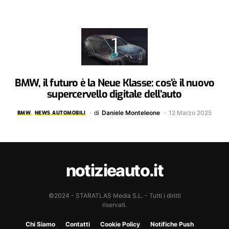
BMW, il futuro è la Neue Klasse: cos’è il nuovo
supercervello digitale dell’auto
di
Daniele Monteleone
12 Marzo 2025
BMW
NEWS AUTOMOBILI
notizieauto.it
©2024 - STARATLAS Media S.L. - Tutti i diritti
riservati.
Chi Siamo
Contatti
Cookie Policy
Notifiche Push