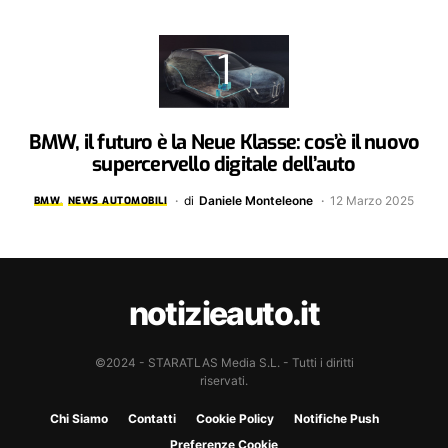
BMW, il futuro è la Neue Klasse: cos’è il nuovo
supercervello digitale dell’auto
di
Daniele Monteleone
12 Marzo 2025
BMW
NEWS AUTOMOBILI
notizieauto.it
©2024 - STARATLAS Media S.L. - Tutti i diritti
riservati.
Chi Siamo
Contatti
Cookie Policy
Notifiche Push
Preferenze Cookie