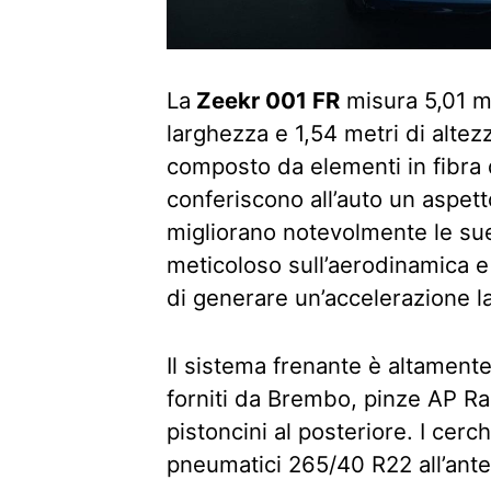
La
Zeekr 001 FR
misura 5,01 me
larghezza e 1,54 metri di alte
composto da elementi in fibra 
conferiscono all’auto un aspe
migliorano notevolmente le sue
meticoloso sull’aerodinamica e s
di generare un’accelerazione la
Il sistema frenante è altamente
forniti da Brembo, pinze AP Rac
pistoncini al posteriore. I cerc
pneumatici 265/40 R22 all’ante