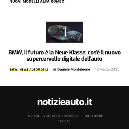
NUOVI MODELLI ALFA ROMEO
BMW, il futuro è la Neue Klasse: cos’è il nuovo
supercervello digitale dell’auto
di
Daniele Monteleone
12 Marzo 2025
BMW
NEWS AUTOMOBILI
notizieauto.it
©2024 - STARATLAS Media S.L. - Tutti i diritti
riservati.