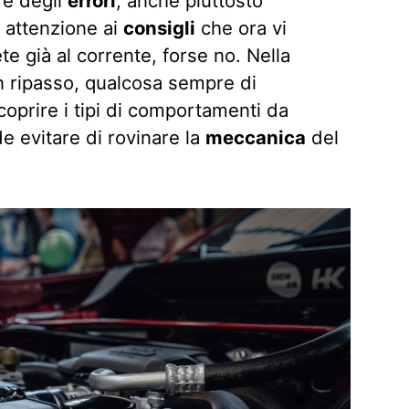
re degli
errori
, anche piuttosto
e attenzione ai
consigli
che ora vi
te già al corrente, forse no. Nella
un ripasso, qualcosa sempre di
coprire i tipi di comportamenti da
 evitare di rovinare la
meccanica
del