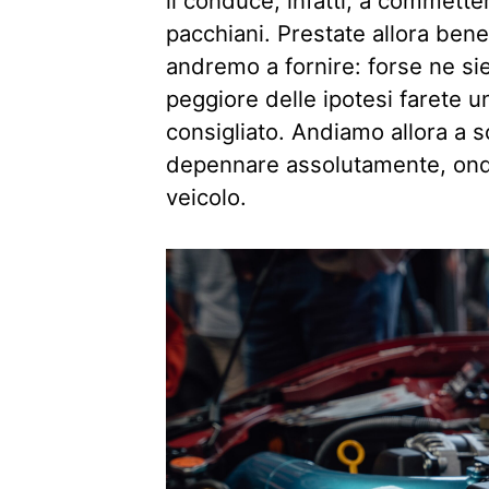
li conduce, infatti, a commette
pacchiani. Prestate allora ben
andremo a fornire: forse ne sie
peggiore delle ipotesi farete 
consigliato. Andiamo allora a s
depennare assolutamente, onde
veicolo.