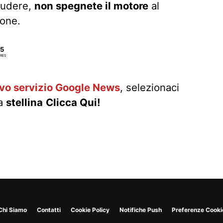
ludere,
non spegnete il motore
al
ione.
5
RES
ovo servizio Google News
, selezionaci
la
stellina
Clicca Qui!
Chi Siamo
Contatti
Cookie Policy
Notifiche Push
Preferenze Cooki