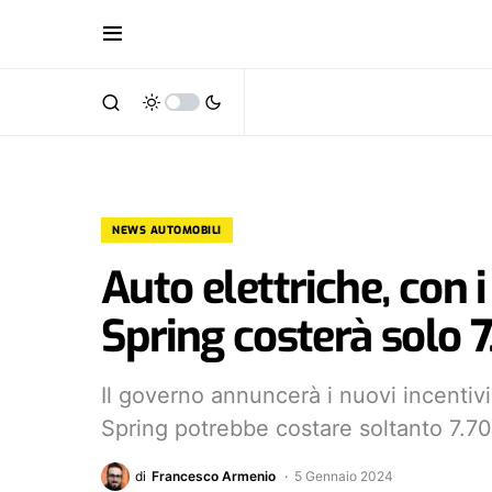
NEWS AUTOMOBILI
Auto elettriche, con i
Spring costerà solo 
Il governo annuncerà i nuovi incentivi 
Spring potrebbe costare soltanto 7.7
di
Francesco Armenio
5 Gennaio 2024