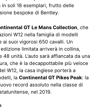
n soli 18 esemplari, frutto delle
isione bespoke di Bentley.
ntinental GT Le Mans Collection
, che
azioni W12 nella famiglia di modelli
ai suoi vigorosi 650 cavalli. Un
dizione limitata arriverà in collina,
 48 unità. L’auto sarà affiancata da una
ra, che è la decappottabile più veloce
 del W12, la casa inglese porterà a
delli, la
Continental GT Pikes Peak
: la
 nuovo record assoluto nella classe di
tatunitense, nel 2019.
5