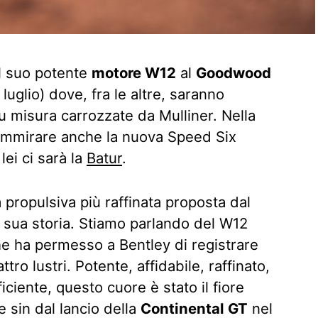
l suo potente
motore W12
al
Goodwood
luglio) dove, fra le altre, saranno
u misura carrozzate da Mulliner. Nella
 ammirare anche la nuova Speed Six
lei ci sarà la
Batur
.
 propulsiva più raffinata proposta dal
 sua storia. Stiamo parlando del W12
 che ha permesso a Bentley di registrare
tro lustri. Potente, affidabile, raffinato,
iente, questo cuore è stato il fiore
e sin dal lancio della
Continental GT
nel