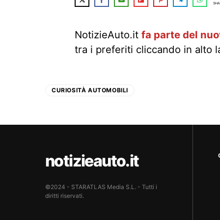
SHA
NotizieAuto.it
fa parte del nu
tra i preferiti cliccando in alto 
CURIOSITÀ AUTOMOBILI
notizieauto.it
©2024 - STARATLAS Media S.L. - Tutti i
diritti riservati.