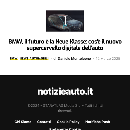
BMW, il futuro è la Neue Klasse: cos’è il nuovo
supercervello digitale dell’auto
di
Daniele Monteleone
12 Marzo 2025
BMW
NEWS AUTOMOBILI
notizieauto.it
©2024 - STARATLAS Media S.L. - Tutti i diritti
riservati.
Chi Siamo
Contatti
Cookie Policy
Notifiche Push
Preferenze Cookie