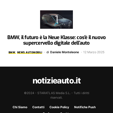
BMW, il futuro è la Neue Klasse: cos’è il nuovo
supercervello digitale dell’auto
di
Daniele Monteleone
12 Marzo 2025
BMW
NEWS AUTOMOBILI
notizieauto.it
©2024 - STARATLAS Media S.L. - Tutti i diritti
riservati.
Chi Siamo
Contatti
Cookie Policy
Notifiche Push