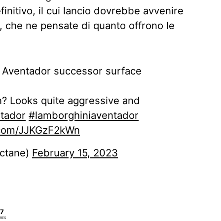
finitivo, il cui lancio dovrebbe avvenire
24, che ne pensate di quanto offrono le
i Aventador successor surface
? Looks quite aggressive and
tador
#lamborghiniaventador
r.com/JJKGzF2kWn
ctane)
February 15, 2023
7
RES