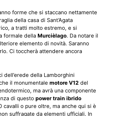
 hanno forme che si staccano nettamente
aglia della casa di Sant’Agata
co, a tratti molto estremo, e si
ia formale della
Murcièlago
. Da notare il
lteriore elemento di novità. Saranno
 dirlo. Ci toccherà attendere ancora
ici dell’erede della Lamborghini
 che il monumentale
motore V12
del
o endotermico, ma avrà una componente
tenza di questo
power train ibrido
cavalli o pure oltre, ma anche qui si è
on suffragate da elementi ufficiali. In