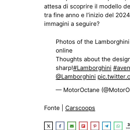
attesa di scoprire il modello de
tra fine anno e l’inizio del 20
immagini a seguire?
Photos of the Lamborghin
online
Thoughts about the design
sharp!
#Lamborghini
#aven
@Lamborghini
pic.twitte
— MotorOctane (@MotorO
Fonte |
Carscoops
3
SHA