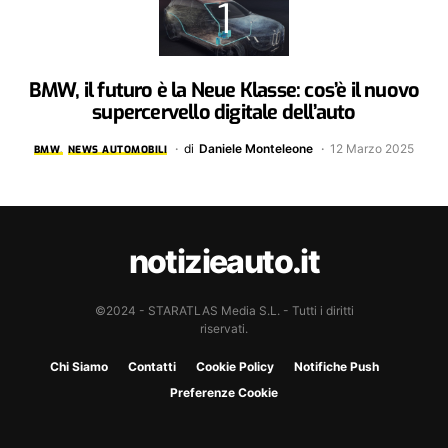
BMW, il futuro è la Neue Klasse: cos’è il nuovo
supercervello digitale dell’auto
di
Daniele Monteleone
12 Marzo 2025
BMW
NEWS AUTOMOBILI
notizieauto.it
©2024 - STARATLAS Media S.L. - Tutti i diritti
riservati.
Chi Siamo
Contatti
Cookie Policy
Notifiche Push
Preferenze Cookie