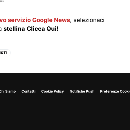
RES
ovo servizio Google News
, selezionaci
la
stellina
Clicca Qui!
ISTI
Chi Siamo
Contatti
Cookie Policy
Notifiche Push
Preferenze Cooki