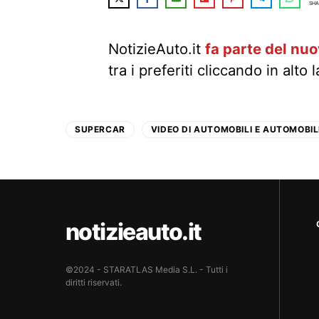
SHA
NotizieAuto.it
fa parte del nu
tra i preferiti cliccando in alto 
SUPERCAR
VIDEO DI AUTOMOBILI E AUTOMOBIL
notizieauto.it
©2024 - STARATLAS Media S.L. - Tutti i
diritti riservati.