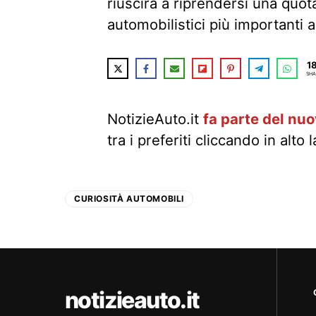
riuscirà a riprendersi una quot
automobilistici più importanti 
1
SHA
NotizieAuto.it
fa parte del nu
tra i preferiti cliccando in alto 
CURIOSITÀ AUTOMOBILI
notizieauto.it