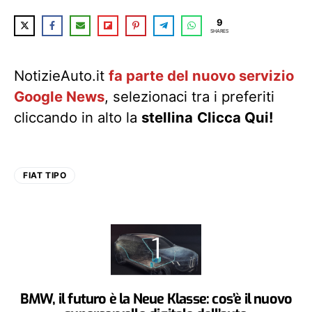
9
SHARES
NotizieAuto.it
fa parte del nuovo servizio
Google News
, selezionaci tra i preferiti
cliccando in alto la
stellina
Clicca Qui!
FIAT TIPO
BMW, il futuro è la Neue Klasse: cos’è il nuovo