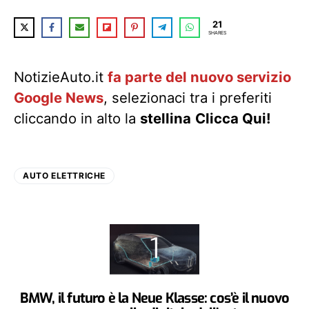
21
SHARES
NotizieAuto.it
fa parte del nuovo servizio
Google News
, selezionaci tra i preferiti
cliccando in alto la
stellina
Clicca Qui!
AUTO ELETTRICHE
BMW, il futuro è la Neue Klasse: cos’è il nuovo