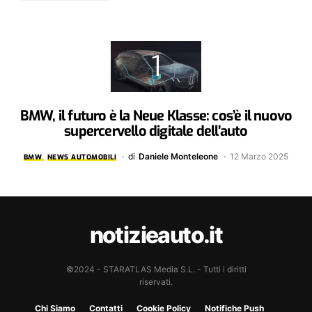
BMW, il futuro è la Neue Klasse: cos’è il nuovo
supercervello digitale dell’auto
di
Daniele Monteleone
12 Marzo 2025
BMW
NEWS AUTOMOBILI
notizieauto.it
©2024 - STARATLAS Media S.L. - Tutti i diritti
riservati.
Chi Siamo
Contatti
Cookie Policy
Notifiche Push