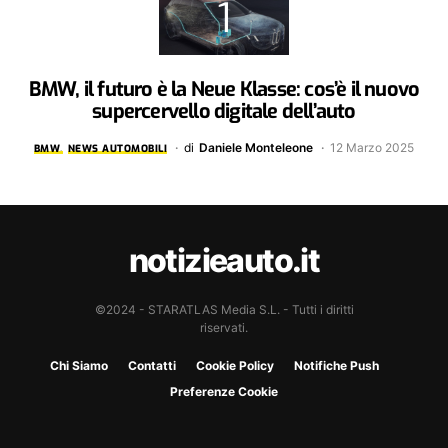
BMW, il futuro è la Neue Klasse: cos’è il nuovo
supercervello digitale dell’auto
di
Daniele Monteleone
12 Marzo 2025
BMW
NEWS AUTOMOBILI
notizieauto.it
©2024 - STARATLAS Media S.L. - Tutti i diritti
riservati.
Chi Siamo
Contatti
Cookie Policy
Notifiche Push
Preferenze Cookie