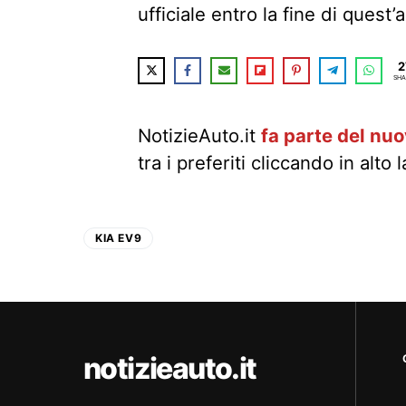
ufficiale entro la fine di quest’
2
SHA
NotizieAuto.it
fa parte del nu
tra i preferiti cliccando in alto 
KIA EV9
notizieauto.it