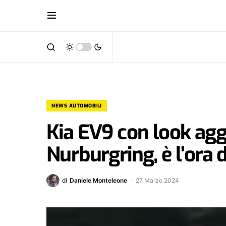
NEWS AUTOMOBILI
Kia EV9 con look agg
Nurburgring, è l’ora 
di
Daniele Monteleone
27 Marzo 2024