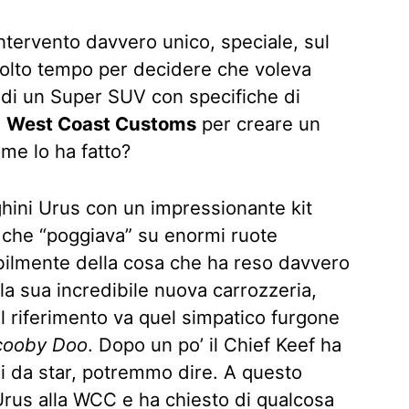
ntervento davvero unico, speciale, sul
molto tempo per decidere che voleva
 di un Super SUV con specifiche di
a
West Coast Customs
per creare un
me lo ha fatto?
ghini Urus con un impressionante kit
 che “poggiava” su enormi ruote
abilmente della cosa che ha reso davvero
 la sua incredibile nuova carrozzeria,
l riferimento va quel simpatico furgone
cooby Doo
. Dopo un po’ il Chief Keef ha
zi da star, potremmo dire. A questo
’Urus alla WCC e ha chiesto di qualcosa