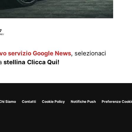
7
RES
ovo servizio Google News
, selezionaci
la
stellina
Clicca Qui!
Chi Siamo
Contatti
Cookie Policy
Notifiche Push
Preferenze Cooki