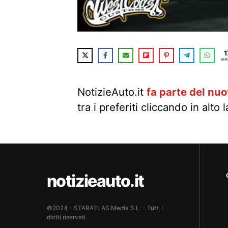
1
SHA
NotizieAuto.it
fa parte del nu
tra i preferiti cliccando in alto 
notizieauto.it
©2024 - STARATLAS Media S.L. - Tutti i
diritti riservati.