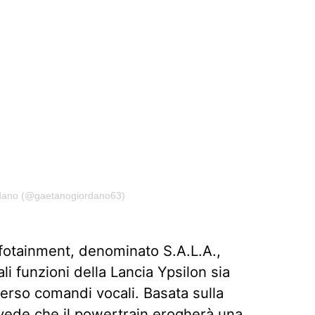
rdano (@gaetanogiordano63)
nfotainment, denominato S.A.L.A.,
ali funzioni della Lancia Ypsilon sia
erso comandi vocali. Basata sulla
vede che il powertrain erogherà una