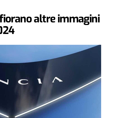
ffiorano altre immagini
024