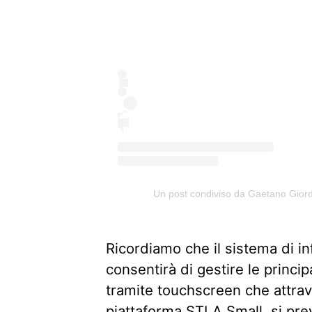
Un post condiviso da Gaetano Gio
Ricordiamo che il sistema di i
consentirà di gestire le princip
tramite touchscreen che attrav
piattaforma STLA Small, si pre