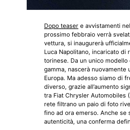
Dopo teaser
e avvistamenti nel
prossimo febbraio verrà svelat
vettura, si inaugurerà ufficialm
Luca Napolitano, incaricato di r
torinese. Da un unico modello c
gamma, nascerà nuovamente un’a
Europa. Ma adesso siamo di f
diverso, grazie all’aumento sig
tra Fiat Chrysler Automobiles 
rete filtrano un paio di foto ri
fino ad ora emerso. Anche se si
autenticità, una conferma defin