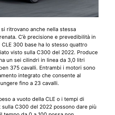
si ritrovano anche nella stessa
renata. C’è precisione e prevedibilità in
a CLE 300 base ha lo stesso quattro
enziato visto sulla C300 del 2022. Produce
un sei cilindri in linea da 3,0 litri
n 375 cavalli. Entrambi i motori sono
iamento integrato che consente al
ungere fino a 23 cavalli.
peso a vuoto della CLE o i tempi di
st sulla C300 del 2022 possono dare più
e il tempo da 0 a 100 possa non