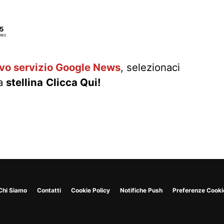
5
RES
ovo servizio Google News
, selezionaci
la
stellina
Clicca Qui!
Chi Siamo
Contatti
Cookie Policy
Notifiche Push
Preferenze Cooki