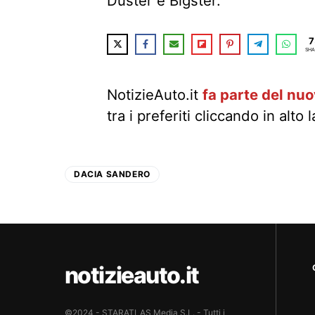
Duster e Bigster.
7
SHA
NotizieAuto.it
fa parte del nu
tra i preferiti cliccando in alto 
DACIA SANDERO
notizieauto.it
©2024 - STARATLAS Media S.L. - Tutti i