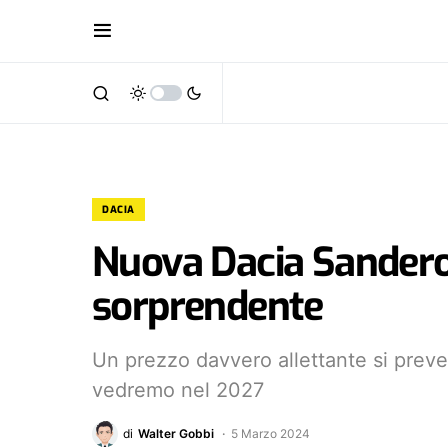
DACIA
Nuova Dacia Sandero 
sorprendente
Un prezzo davvero allettante si prev
vedremo nel 2027
di
Walter Gobbi
5 Marzo 2024