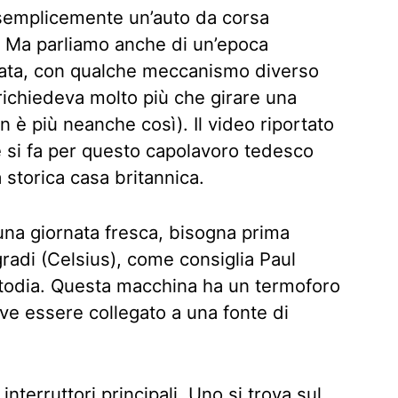
 semplicemente un’auto da corsa
. Ma parliamo anche di un’epoca
ta, con qualche meccanismo diverso
, richiedeva molto più che girare una
n è più neanche così). Il video riportato
si fa per questo capolavoro tedesco
 storica casa britannica.
 una giornata fresca, bisogna prima
gradi (Celsius), come consiglia Paul
stodia. Questa macchina ha un termoforo
deve essere collegato a una fonte di
interruttori principali. Uno si trova sul