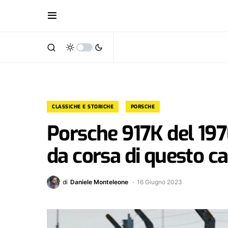
CLASSICHE E STORICHE
PORSCHE
Porsche 917K del 197
da corsa di questo ca
di
Daniele Monteleone
16 Giugno 2023