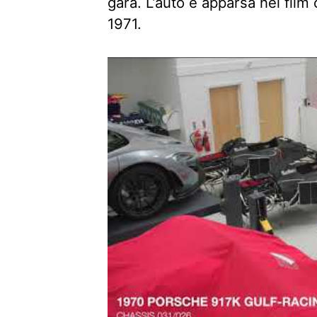
gara. L’auto è apparsa nel fil
1971.