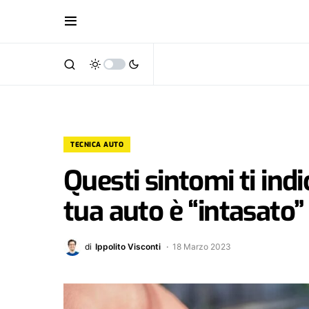
TECNICA AUTO
Questi sintomi ti indi
tua auto è “intasato”
di
Ippolito Visconti
18 Marzo 2023