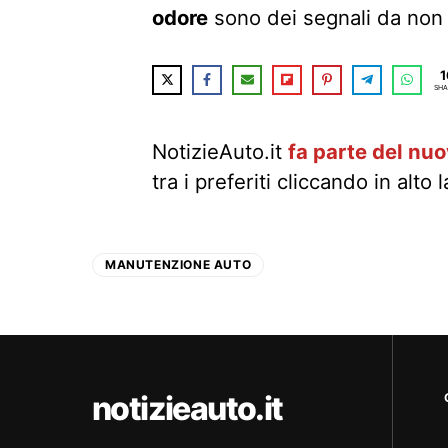
odore
sono dei segnali da non
1
SHA
NotizieAuto.it
fa parte del nu
tra i preferiti cliccando in alto 
MANUTENZIONE AUTO
notizieauto.it