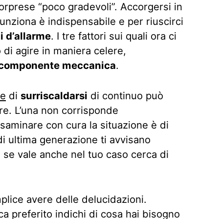
sorprese “poco gradevoli”. Accorgersi in
unziona è indispensabile e per riuscirci
 d’allarme
. I tre fattori sui quali ora ci
di agire in maniera celere,
componente meccanica
.
re
di
surriscaldarsi
di continuo può
re. L’una non corrisponde
esaminare con cura la situazione è di
di ultima generazione ti avvisano
re se vale anche nel tuo caso cerca di
lice avere delle delucidazioni.
ca preferito indichi di cosa hai bisogno