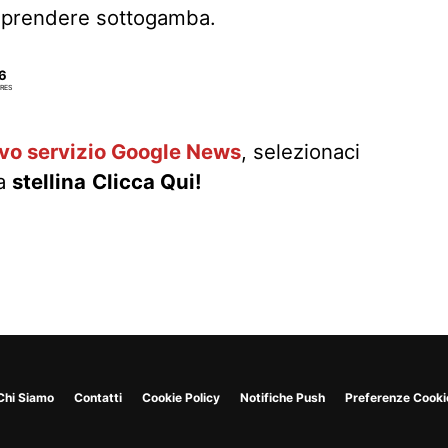
 prendere sottogamba.
6
RES
ovo servizio Google News
, selezionaci
la
stellina
Clicca Qui!
Chi Siamo
Contatti
Cookie Policy
Notifiche Push
Preferenze Cooki