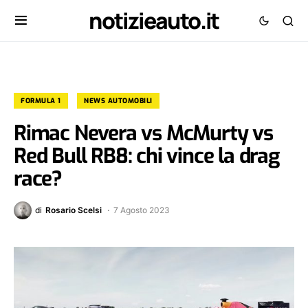
notizieauto.it
FORMULA 1
NEWS AUTOMOBILI
Rimac Nevera vs McMurty vs
Red Bull RB8: chi vince la drag
race?
di
Rosario Scelsi
7 Agosto 2023