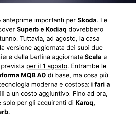
 anteprime importanti per
Skoda
. Le
ssover
Superb e Kodiaq
dovrebbero
tunno. Tuttavia, ad agosto, la casa
la versione aggiornata dei suoi due
iere della berlina aggiornata
Scala
e
 prevista
per il 1 agosto
. Entrambe le
taforma MQB A0
di base, ma cosa più
 tecnologia moderna e costosa:
i fari a
i a un costo aggiuntivo. Fino ad ora,
e solo per gli acquirenti di
Karoq,
erb
.