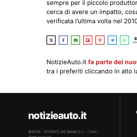
sempre per il piccolo produttor
cerca di avere un impatto, cos
verificata l’ultima volta nel 2
8
SHA
NotizieAuto.it
fa parte del nu
tra i preferiti cliccando in alto 
notizieauto.it
©2024 - STARATLAS Media S.L. - Tutti i