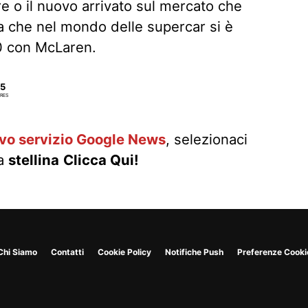
e o il nuovo arrivato sul mercato che
a che nel mondo delle supercar si è
010 con McLaren.
5
RES
ovo servizio Google News
, selezionaci
la
stellina
Clicca Qui!
Chi Siamo
Contatti
Cookie Policy
Notifiche Push
Preferenze Cooki