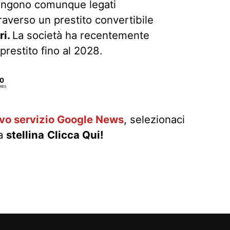
mangono comunque legati
raverso un prestito convertibile
ri.
La società ha recentemente
restito fino al 2028.
0
RES
ovo servizio Google News
, selezionaci
la
stellina
Clicca Qui!