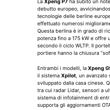
La
Xpeng P7
ha subito un note
debutto europeo, avvicinandosi 
tecnologie delle berline europ
effettuato numerosi miglioramen
Questa berlina è in grado di ri
potenza fino a 175 kW e offre 
secondo il ciclo WLTP. Il porte
portiere hanno la chiusura “sof
Entrambi i modelli, la
Xpeng G
il sistema
Xpilot
, un avanzato 
sviluppato dalla casa cinese.
tra cui radar Lidar, sensori a u
sistema di infotainment di ent
supporta gli aggiornamenti OT