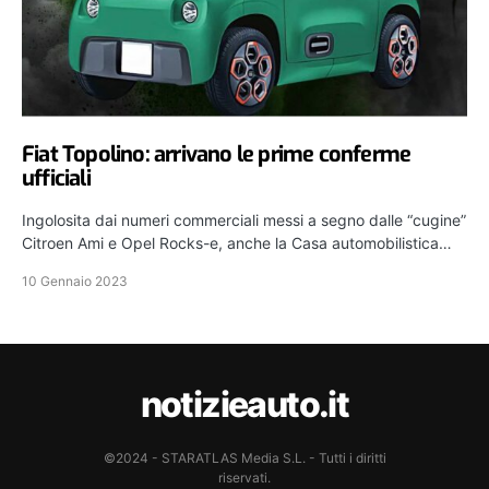
Fiat Topolino: arrivano le prime conferme
ufficiali
Ingolosita dai numeri commerciali messi a segno dalle “cugine”
Citroen Ami e Opel Rocks-e, anche la Casa automobilistica…
10 Gennaio 2023
notizieauto.it
©2024 - STARATLAS Media S.L. - Tutti i diritti
riservati.