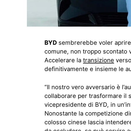
BYD
sembrerebbe voler aprire
comune, non troppo scontato vi
Accelerare la
transizione
verso 
definitivamente e insieme le 
“Il nostro vero avversario è l
collaborare per trasformare il s
vicepresidente di BYD, in un’int
Nonostante la competizione dire
colosso cinese lascia intende
da escludere, se può servire a