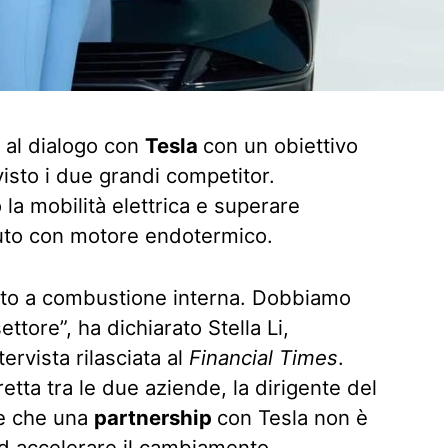
 al dialogo con
Tesla
con un obiettivo
sto i due grandi competitor.
la mobilità elettrica e superare
auto con motore endotermico.
’auto a combustione interna. Dobbiamo
ettore”, ha dichiarato Stella Li,
ervista rilasciata al
Financial Times
.
tta tra le due aziende, la dirigente del
re che una
partnership
con Tesla non è
d accelerare il cambiamento.