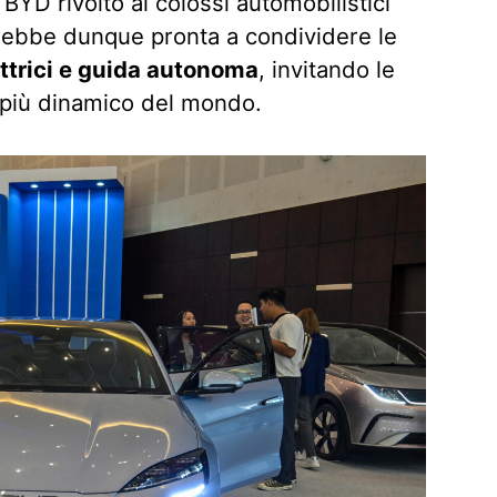
 BYD rivolto ai colossi automobilistici
sarebbe dunque pronta a condividere le
ettrici e guida autonoma
, invitando le
 più dinamico del mondo.