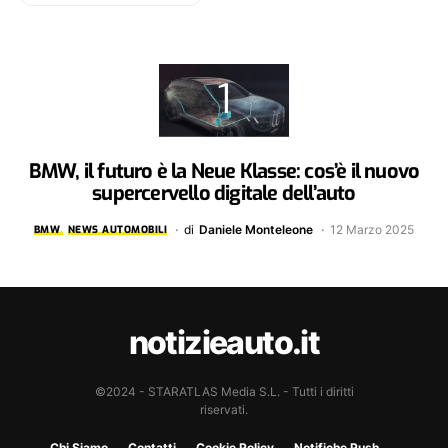
BMW, il futuro è la Neue Klasse: cos’è il nuovo
supercervello digitale dell’auto
di
Daniele Monteleone
12 Marzo 2025
BMW
NEWS AUTOMOBILI
notizieauto.it
©2024 - STARATLAS Media S.L. - Tutti i diritti
riservati.
Chi Siamo
Contatti
Cookie Policy
Notifiche Push