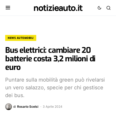
notizieauto.it
NEWS AUTOMOBILI
Bus elettrici: cambiare 20
batterie costa 3,2 milioni di
euro
Puntare sulla mobilità green può rivelarsi
un vero salazzo, specie per chi gestisce
dei bus.
di
Rosario Scelsi
3 Aprile 2024