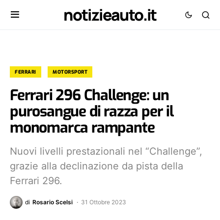
notizieauto.it
FERRARI
MOTORSPORT
Ferrari 296 Challenge: un
purosangue di razza per il
monomarca rampante
Nuovi livelli prestazionali nel “Challenge”,
grazie alla declinazione da pista della
Ferrari 296.
di
Rosario Scelsi
31 Ottobre 2023