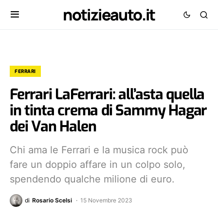
notizieauto.it
FERRARI
Ferrari LaFerrari: all’asta quella
in tinta crema di Sammy Hagar
dei Van Halen
Chi ama le Ferrari e la musica rock può
fare un doppio affare in un colpo solo,
spendendo qualche milione di euro.
di
Rosario Scelsi
15 Novembre 2023